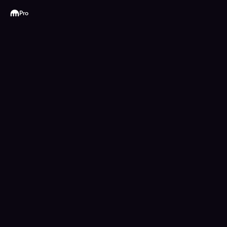
Kraken
Pro