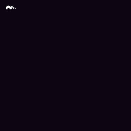
Kraken
Pro