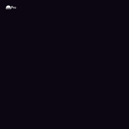
Kraken
Pro