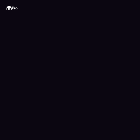
Kraken
Pro