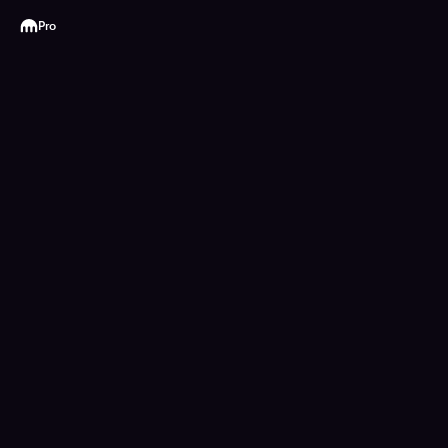
Kraken
Pro