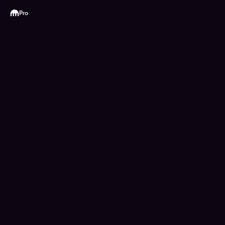
Kraken
Pro