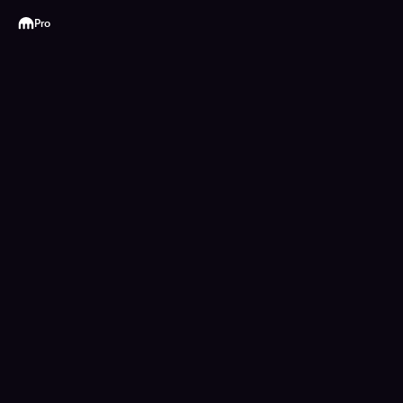
Kraken
Pro