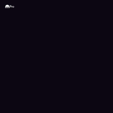
Kraken
Pro