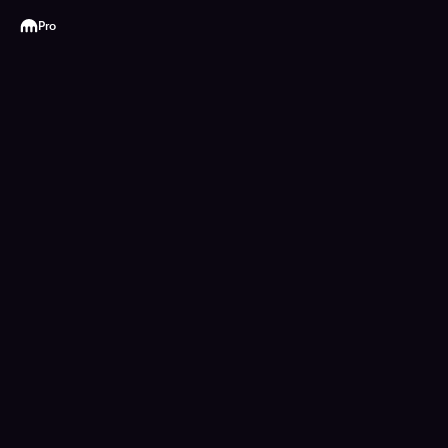
Kraken
Pro