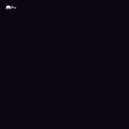
Kraken
Pro