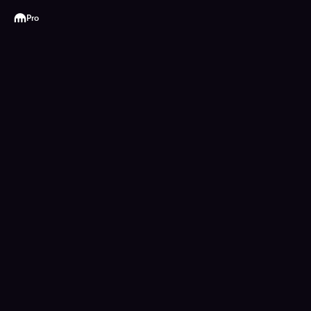
Kraken
Pro