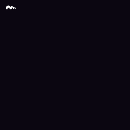
Kraken
Pro