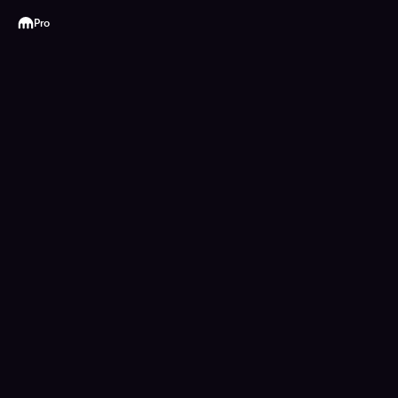
Kraken
Pro