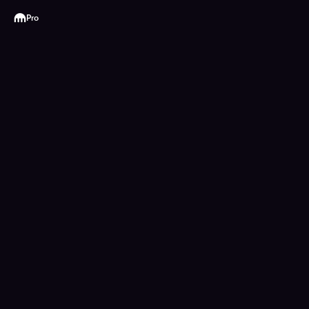
Kraken
Pro