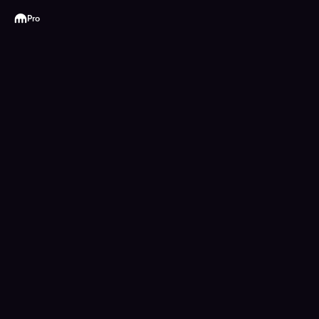
Kraken
Pro