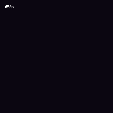
Kraken
Pro