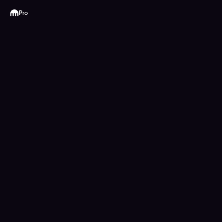
Kraken
Pro