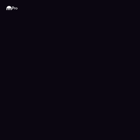
Kraken
Pro