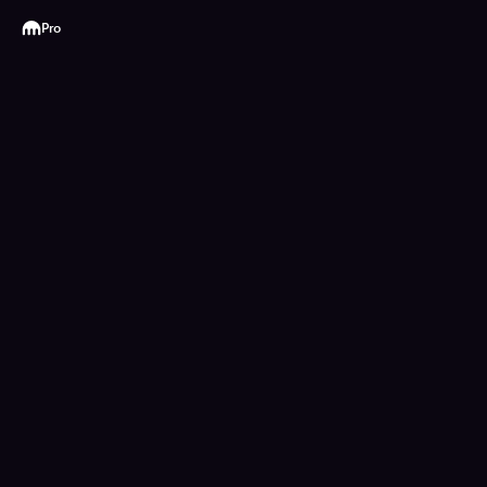
Kraken
Pro