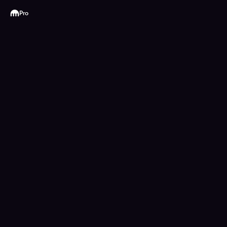
Kraken
Pro