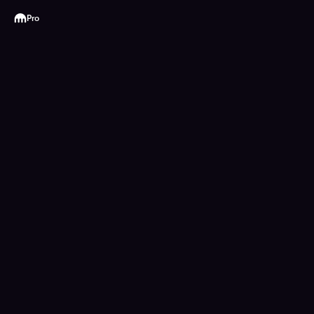
Kraken
Pro