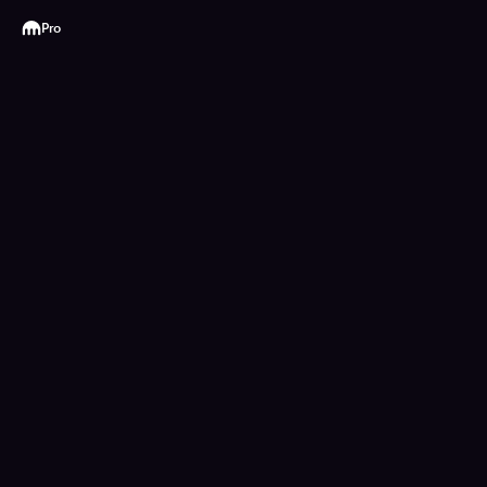
Kraken
Pro