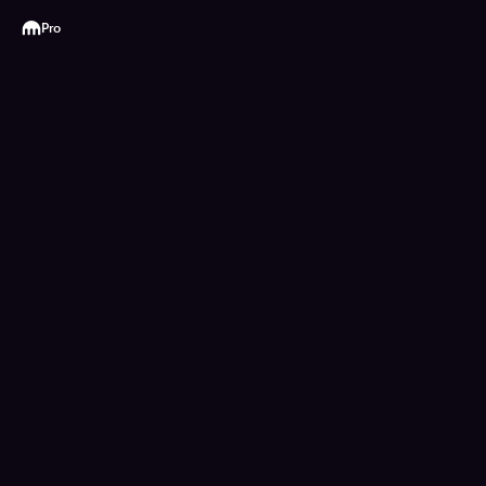
Kraken
Pro