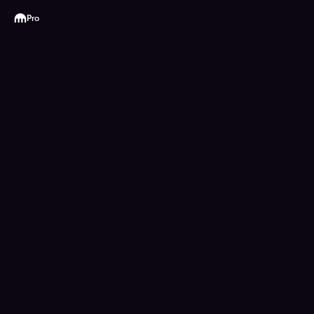
Kraken
Pro