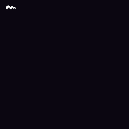
Kraken
Pro