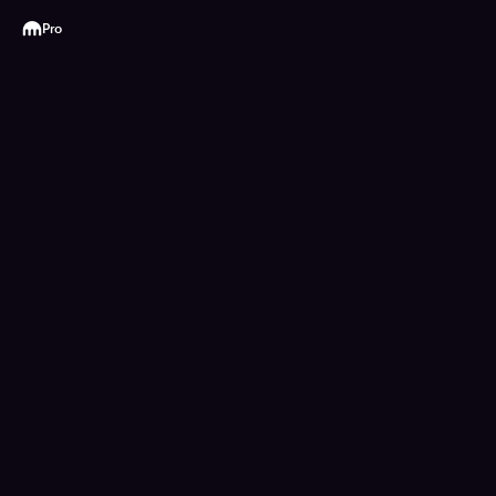
Kraken
Pro