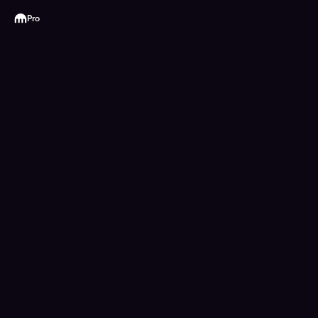
Kraken
Pro