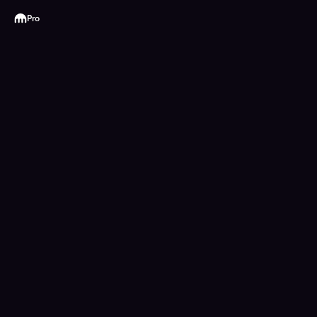
Kraken
Pro