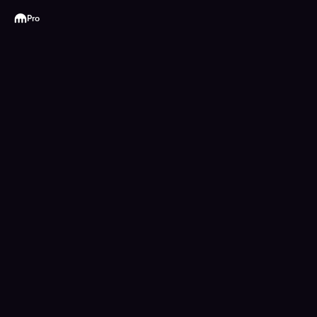
Kraken
Pro