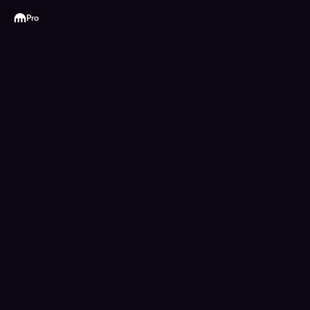
Kraken
Pro