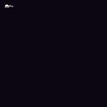
Kraken
Pro