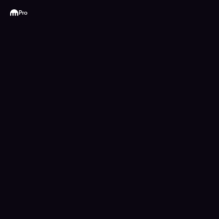
Kraken
Pro