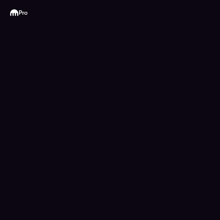
Kraken
Pro