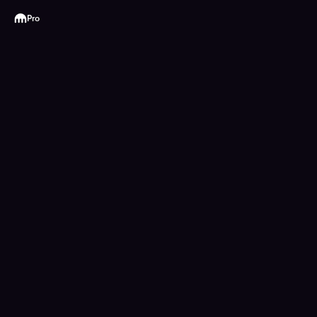
Kraken
Pro