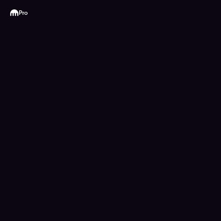
Kraken
Pro