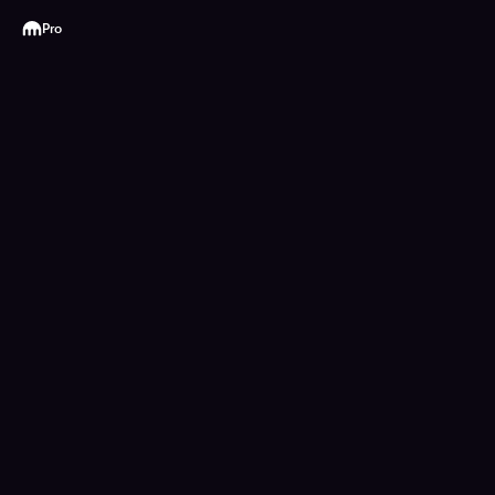
Kraken
Pro