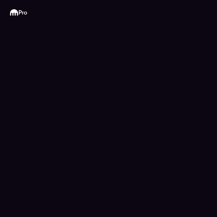
Kraken
Pro