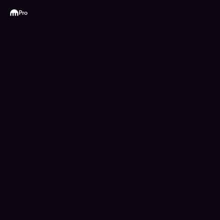
Kraken
Pro