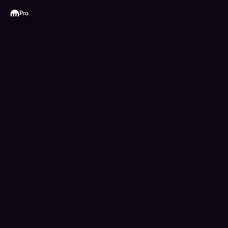
Kraken
Pro