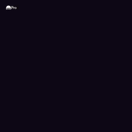
Kraken
Pro