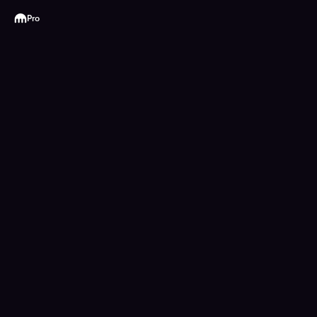
Kraken
Pro