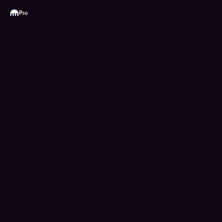
Kraken
Pro