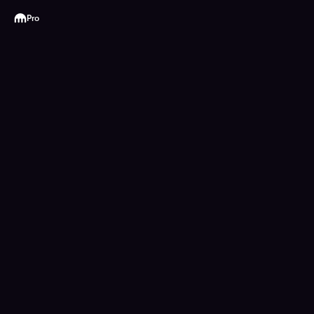
Kraken
Pro