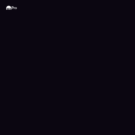
Kraken
Pro