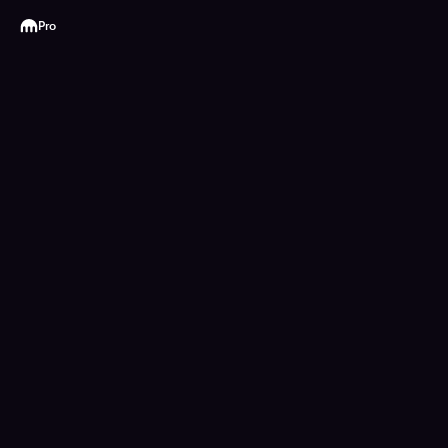
Kraken
Pro