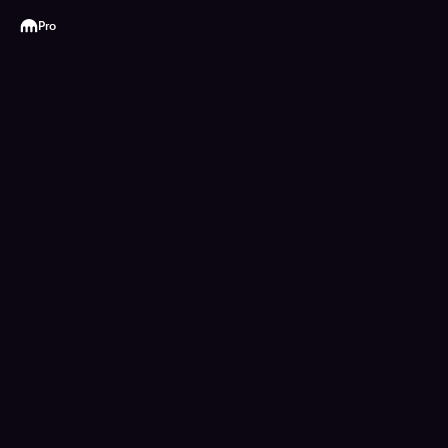
Kraken
Pro