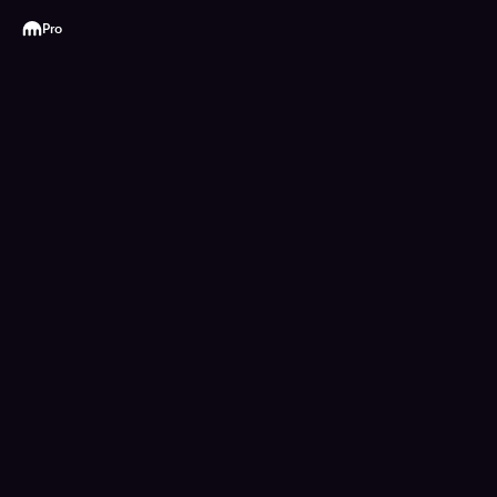
Kraken
Pro