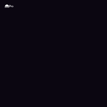
Kraken
Pro