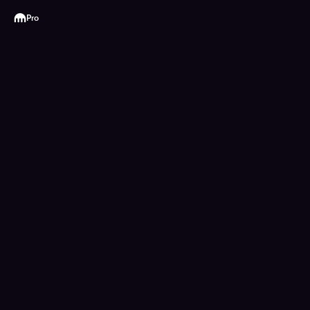
Kraken
Pro