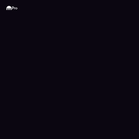
Kraken
Pro